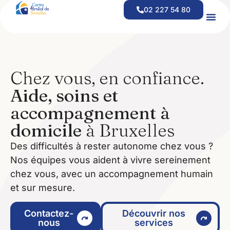
contenu
02 227 54 80
principal
Offre D’emploi – Coordinateur(trice) Financier(e) CEFOR
Offre D’emploi – Responsable D’équipe D’aide À Domicile
Chez vous, en confiance.
Aide, soins et
accompagnement à
domicile
à Bruxelles
Des difficultés à rester autonome chez vous ?
Nos équipes vous aident à vivre sereinement
chez vous, avec un accompagnement humain
et sur mesure.
Contactez-
Découvrir nos
nous
services