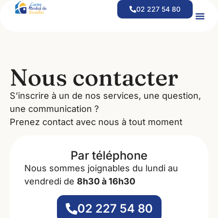
contenu
02 227 54 80
principal
Offre D’emploi – Coordinateur(trice) Financier(e) CEFOR
Offre D’emploi – Responsable D’équipe D’aide À Domicile
Nous contacter
S’inscrire à un de nos services, une question,
une communication ?
Prenez contact avec nous à tout moment
Par téléphone
Nous sommes joignables du lundi au
vendredi de
8h30 à 16h30
02 227 54 80