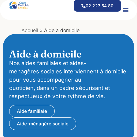
contenu
02 227 54 80
principal
Offre D’emploi – Coordinateur(trice) Financier(e) CEFOR
Offre D’emploi – Responsable D’équipe D’aide À Domicile
Accueil
»
Aide à domicile
Aide à domicile
Nos aides familiales et aides-
ménagères sociales interviennent à domicile
pour vous accompagner au
quotidien, dans un cadre sécurisant et
respectueux de votre rythme de vie.
Aide familiale
Aide-ménagère sociale