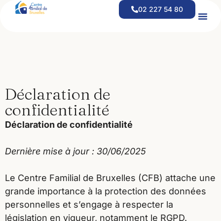
contenu
02 227 54 80
principal
Offre D’emploi – Coordinateur(trice) Financier(e) CEFOR
Offre D’emploi – Responsable D’équipe D’aide À Domicile
Déclaration de
confidentialité
Déclaration de confidentialité
Dernière mise à jour : 30/06/2025
Le Centre Familial de Bruxelles (CFB) attache une
grande importance à la protection des données
personnelles et s’engage à respecter la
législation en vigueur, notamment le RGPD.