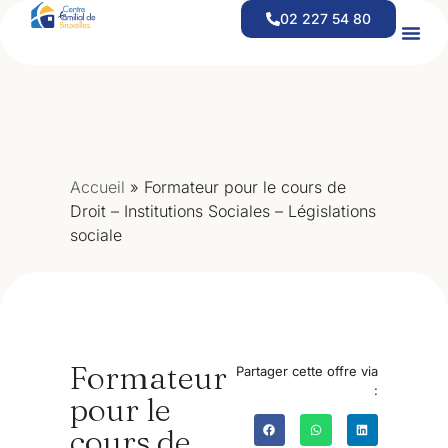
contenu
02 227 54 80
principal
Offre D’emploi – Coordinateur(trice) Financier(e) CEFOR
Offre D’emploi – Responsable D’équipe D’aide À Domicile
Accueil
»
Formateur pour le cours de
Droit – Institutions Sociales – Législations
sociale
Formateur
Partager cette offre via
:
pour le
cours de